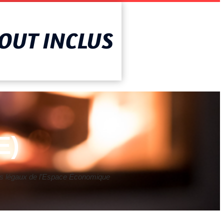
AOUT INCLUS
E)
nents légaux de l’Espace Économique