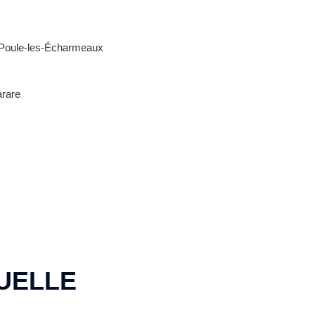
 Poule-les-Écharmeaux
arare
UELLE