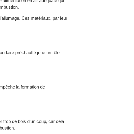
 alimentation en air adéquate qui
ombustion.
 d’allumage. Ces matériaux, par leur
condaire préchauffé joue un rôle
empêche la formation de
r trop de bois d’un coup, car cela
bustion.