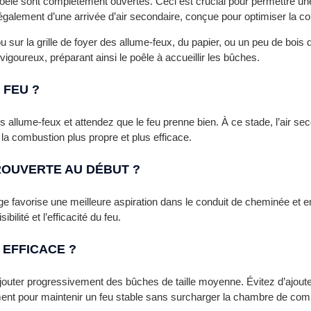
poêle sont complètement ouvertes. Ceci est crucial pour permettre une
galement d’une arrivée d’air secondaire, conçue pour optimiser la c
ou sur la grille de foyer des allume-feux, du papier, ou un peu de bois
igoureux, préparant ainsi le poêle à accueillir les bûches.
 FEU ?
s allume-feux et attendez que le feu prenne bien. À ce stade, l’air se
 la combustion plus propre et plus efficace.
ROUVERTE AU DÉBUT ?
age favorise une meilleure aspiration dans le conduit de cheminée et 
bilité et l’efficacité du feu.
EFFICACE ?
d’ajouter progressivement des bûches de taille moyenne. Évitez d’ajoute
lement pour maintenir un feu stable sans surcharger la chambre de com