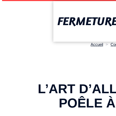
FERMETURE 
Accueil
>
Co
L’ART D’AL
POÊLE À