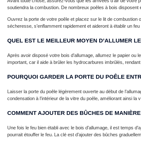
Avant toute chose, assurez-vous que les arrivées d’air de votre 
soutiendra la combustion. De nombreux poêles à bois disposent é
Ouvrez la porte de votre poêle et placez sur le lit de combustion 
sécheresse, s’enflamment rapidement et aideront à établir un feu v
QUEL EST LE MEILLEUR MOYEN D’ALLUMER LE
Après avoir disposé votre bois d’allumage, allumez le papier ou le
important, car il aide à brûler les hydrocarbures imbrûlés, rendant
POURQUOI GARDER LA PORTE DU POÊLE ENT
Laisser la porte du poêle légèrement ouverte au début de l’allum
condensation à l’intérieur de la vitre du poêle, améliorant ainsi la visi
COMMENT AJOUTER DES BÛCHES DE MANIÈRE 
Une fois le feu bien établi avec le bois d’allumage, il est temps 
pourrait étouffer le feu. La clé est d’ajouter des bûches graduel