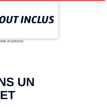
AOUT INCLUS
seils et astuces
NS UN
 ET